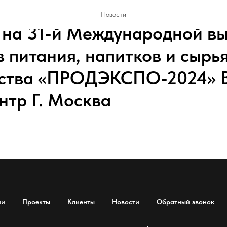
ный стенд для компании 
Новости
 на 31-й Международной вы
 питания, напитков и сырья
дства «ПРОДЭКСПО-2024» 
нтр Г. Москва
ии
Проекты
Клиенты
Новости
Обратный звонок